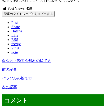
Post Views:
450
記事のタイトルとURLをコピーする
Post
Share
Hatena
Line
RSS
feedly
Pin it
note
保冷剤・瞬間冷却材の捨て方
前の記事
パラソルの捨て方
次の記事
コメント