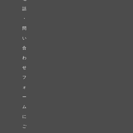
話
・
問
い
合
わ
せ
フ
ォ
ー
ム
に
ご