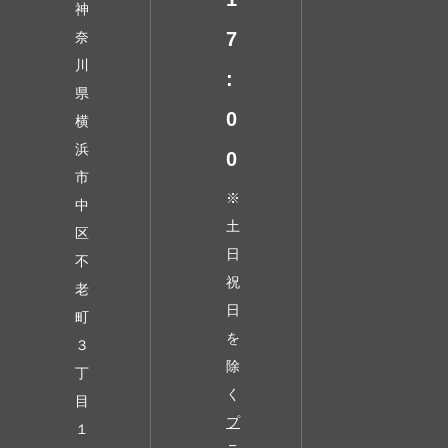
神
7
奈
川
:
県
0
横
浜
0
市
※
中
土
区
日
不
祝
老
日
町
を
３
除
丁
く
目
プ
１