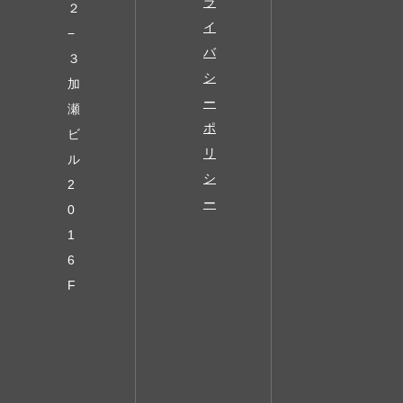
ラ
２
イ
−
バ
３
シ
加
ー
瀬
ポ
ビ
リ
ル
シ
2
ー
0
1
6
F