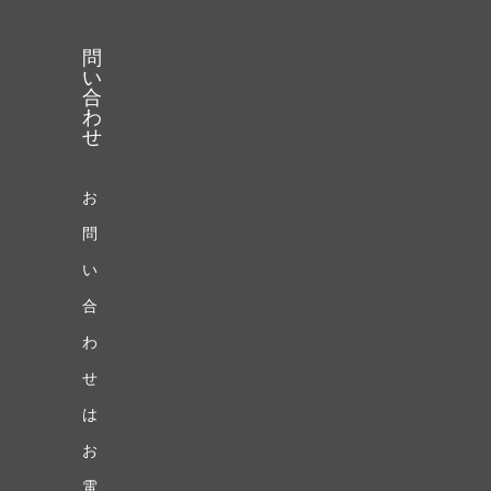
問
い
合
わ
せ
お
問
い
合
わ
せ
は
お
電