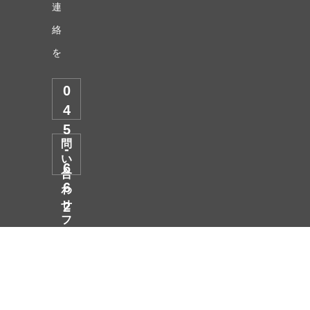
連
絡
を
0
4
5
問
-
い
6
合
6
わ
せ
2
フ
-
ォ
2
トップページ
ー
個人向け
法人向け
5
ム
6
組合ブログ
組合員専用
組合概要
3