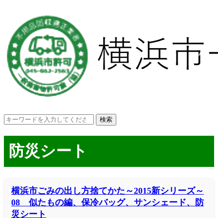
防災シート
横浜市ごみの出し方捨てかた～2015新シリーズ～
08 似たもの編、保冷バッグ、サンシェード、防
災シート