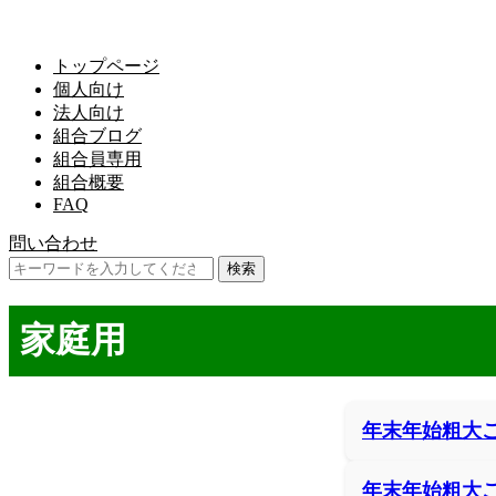
トップページ
個人向け
法人向け
組合ブログ
組合員専用
組合概要
FAQ
問い合わせ
家庭用
年末年始粗大
年末年始粗大