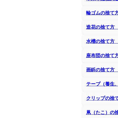
輪ゴムの捨て
造花の捨て方
水槽の捨て方
座布団の捨て
画鋲の捨て方
テープ（養生
クリップの捨
凧（たこ）の