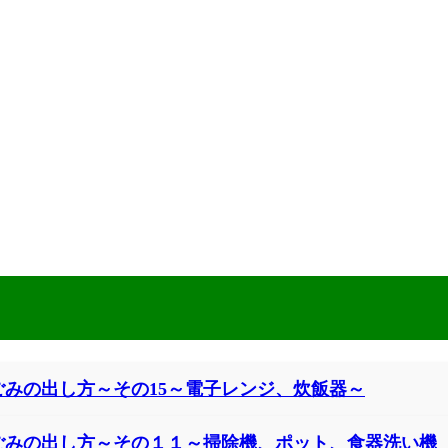
ごみの出し方～その15～電子レンジ、炊飯器～
ごみの出し方～その１１～掃除機、ポット、食器洗い機