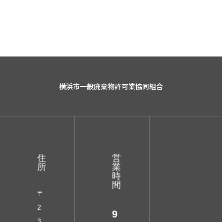
横浜市一般廃棄物許可業協同組合
住
営
所
業
時
間
〒
2
9
3