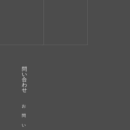
問
い
合
わ
せ
お
問
い