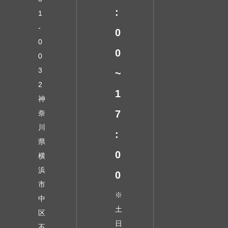
:
1
-
0
0
0
0
3
~
2
1
神
7
奈
川
:
県
0
横
浜
0
市
※
中
土
区
日
不