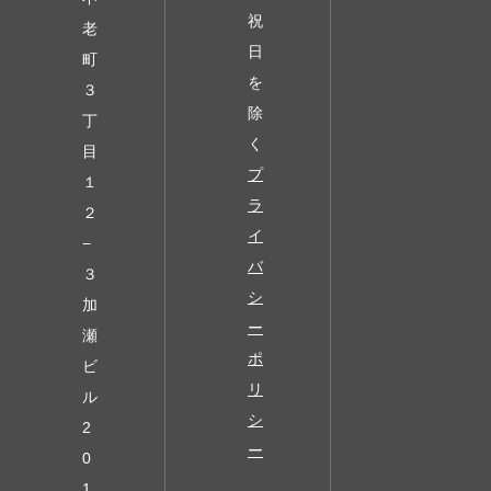
祝
老
日
町
を
３
除
丁
く
目
プ
１
ラ
２
イ
−
バ
３
シ
加
ー
瀬
ポ
ビ
リ
ル
シ
2
ー
0
1