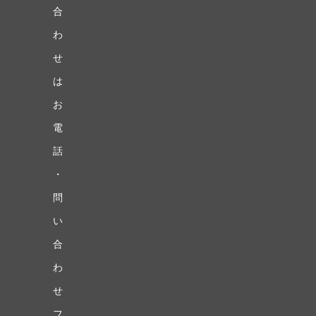
合
わ
せ
は
お
電
話
・
問
い
合
わ
せ
フ