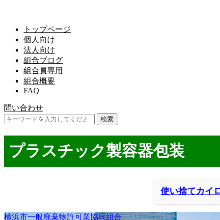
トップページ
個人向け
法人向け
組合ブログ
組合員専用
組合概要
FAQ
問い合わせ
プラスチック製容器包装
使い捨てカイ
横浜市一般廃棄物許可業協同組合