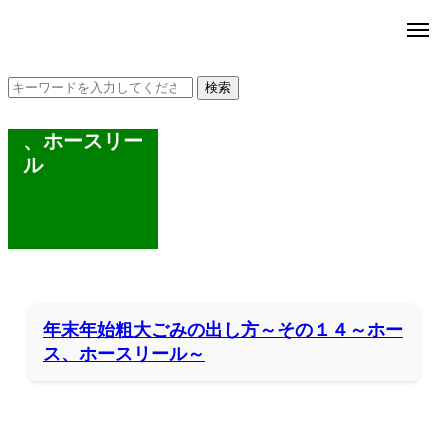
、ホースリー
ル
年末年始粗大ごみの出し方～その１４～ホー
ス、ホースリール～