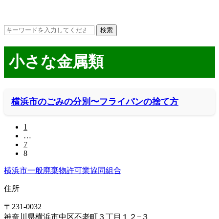
小さな金属類
横浜市のごみの分別〜フライパンの捨て方
1
…
7
8
横浜市一般廃棄物許可業協同組合
住所
〒231-0032
神奈川県横浜市中区不老町３丁目１２−３