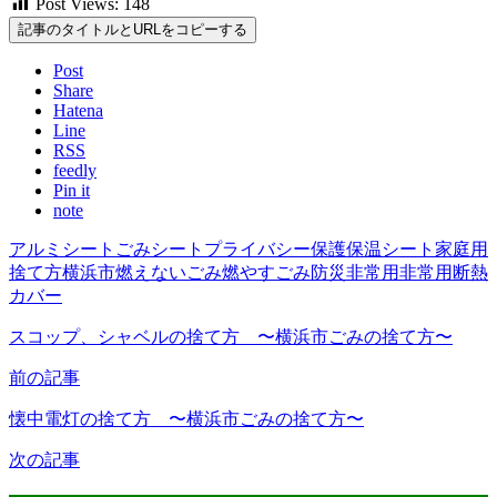
Post Views:
148
記事のタイトルとURLをコピーする
Post
Share
Hatena
Line
RSS
feedly
Pin it
note
アルミシート
ごみ
シート
プライバシー保護
保温シート
家庭用
捨て方
横浜市
燃えないごみ
燃やすごみ
防災
非常用
非常用断熱
カバー
スコップ、シャベルの捨て方 〜横浜市ごみの捨て方〜
前の記事
懐中電灯の捨て方 〜横浜市ごみの捨て方〜
次の記事