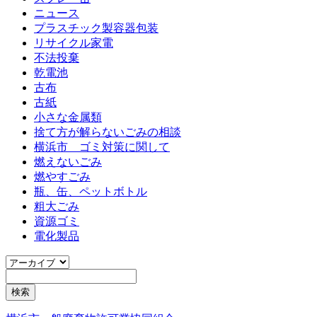
ニュース
プラスチック製容器包装
リサイクル家電
不法投棄
乾電池
古布
古紙
小さな金属類
捨て方が解らないごみの相談
横浜市 ゴミ対策に関して
燃えないごみ
燃やすごみ
瓶、缶、ペットボトル
粗大ごみ
資源ゴミ
電化製品