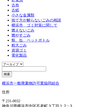
乾電池
古布
古紙
小さな金属類
捨て方が解らないごみの相談
横浜市 ゴミ対策に関して
燃えないごみ
燃やすごみ
瓶、缶、ペットボトル
粗大ごみ
資源ゴミ
電化製品
横浜市一般廃棄物許可業協同組合
住所
〒231-0032
神奈川県横浜市中区不老町３丁目１２−３