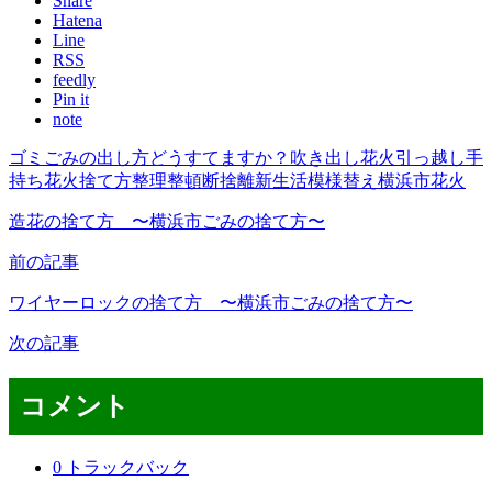
Share
Hatena
Line
RSS
feedly
Pin it
note
ゴミ
ごみの出し方
どうすてますか？
吹き出し花火
引っ越し
手
持ち花火
捨て方
整理整頓
断捨離
新生活
模様替え
横浜市
花火
造花の捨て方 〜横浜市ごみの捨て方〜
前の記事
ワイヤーロックの捨て方 〜横浜市ごみの捨て方〜
次の記事
コメント
0 トラックバック