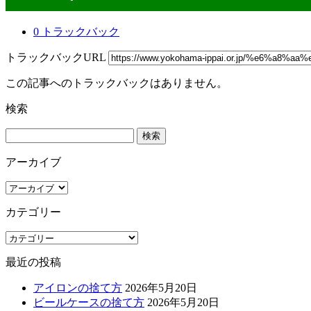
0 トラックバック
トラックバックURL
この記事へのトラックバックはありません。
検索
検
索:
アーカイブ
ア
ー
カテゴリー
カ
イ
カ
ブ
テ
最近の投稿
ゴ
リ
アイロンの捨て方
2026年5月20日
ー
ビールケースの捨て方
2026年5月20日