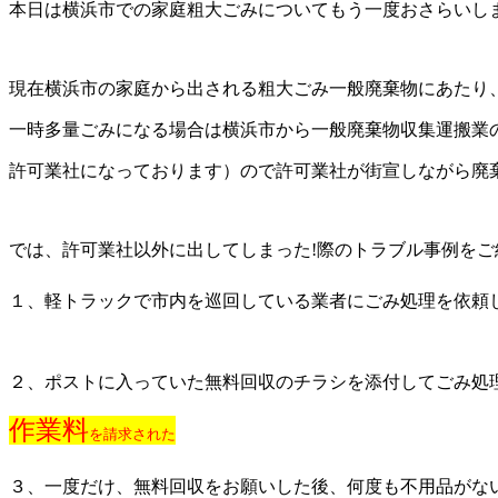
本日は横浜市での家庭粗大ごみについてもう一度おさらいし
現在横浜市の家庭から出される粗大ごみ一般廃棄物にあたり
一時多量ごみになる場合は横浜市から一般廃棄物収集運搬業の
許可業社になっております）ので許可業社が街宣しながら廃
では、許可業社以外に出してしまった!際のトラブル事例をご
１、軽トラックで市内を巡回している業者にごみ処理を依頼
２、ポストに入っていた無料回収のチラシを添付してごみ処
作業料
を請求された
３、一度だけ、無料回収をお願いした後、何度も不用品がな