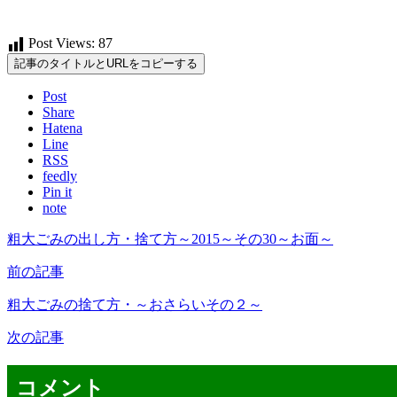
Post Views:
87
記事のタイトルとURLをコピーする
Post
Share
Hatena
Line
RSS
feedly
Pin it
note
粗大ごみの出し方・捨て方～2015～その30～お面～
前の記事
粗大ごみの捨て方・～おさらいその２～
次の記事
コメント