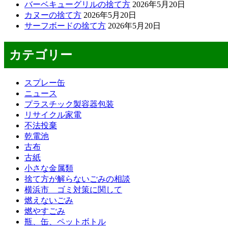
バーベキューグリルの捨て方
2026年5月20日
カヌーの捨て方
2026年5月20日
サーフボードの捨て方
2026年5月20日
カテゴリー
スプレー缶
ニュース
プラスチック製容器包装
リサイクル家電
不法投棄
乾電池
古布
古紙
小さな金属類
捨て方が解らないごみの相談
横浜市 ゴミ対策に関して
燃えないごみ
燃やすごみ
瓶、缶、ペットボトル