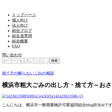
トップページ
個人向け
法人向け
組合ブログ
組合員専用
組合概要
FAQ
問い合わせ
捨て方が解らないごみの相談
横浜市粗大ごみの出し方・捨て方～おさ
こんにちは、横浜市一般廃棄物許可業協同組合blog担当shで