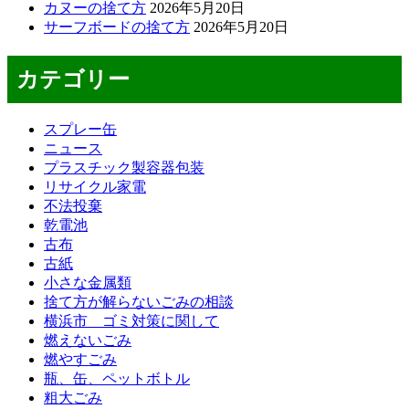
カヌーの捨て方
2026年5月20日
サーフボードの捨て方
2026年5月20日
カテゴリー
スプレー缶
ニュース
プラスチック製容器包装
リサイクル家電
不法投棄
乾電池
古布
古紙
小さな金属類
捨て方が解らないごみの相談
横浜市 ゴミ対策に関して
燃えないごみ
燃やすごみ
瓶、缶、ペットボトル
粗大ごみ