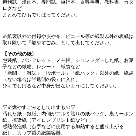
週刊誌、漫画本、専門誌、単行本、百科事典、教科書、カタ
ログなど
まとめてひもでしばってください。
※紙製以外の付録や皮や布、ビニール等の紙製以外の表紙は
取り除いて「燃やすごみ」として出してください。
【その他の紙
】
包装紙、パンフレット、メモ帳、シュレッダーした紙、お菓
子などの紙箱、レシート、紙袋など
「新聞」「雑誌」「段ボール」「紙パック」以外の紙、紙袋
（ない場合は半透明の袋）に入れ、
ひもでしばるなど中身が出ないようにしてください。
▽※燃やすごみとして出すもの▽
汚れた紙、銀紙、内側がアルミ貼りの紙パック、裏カーボン
紙、捺染紙（アイロンプリント紙など）、
感熱発泡紙（点字などに使用する加熱すると盛り上がる
紙）、カップ麺の紙製容器、