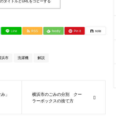
のタイトルとURLをコピーする
Line
RSS
feedly
Pin it
note
横浜市
洗濯機
解説
ごみ」
横浜市のごみの分別 クー
ラーボックスの捨て方