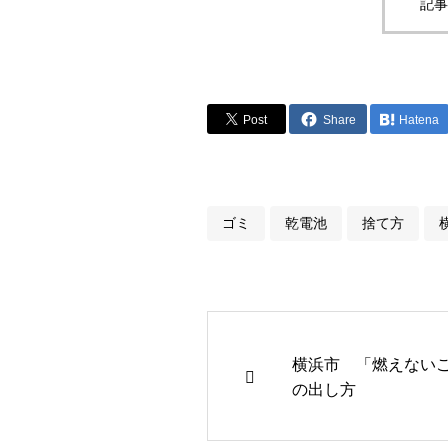
記事
Post
Share
Hatena
ゴミ
乾電池
捨て方
横浜市 「燃えない
の出し方