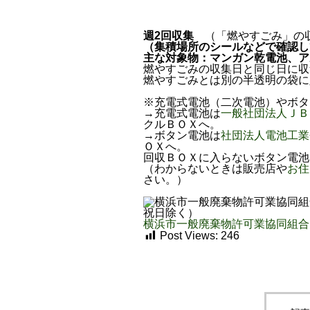
週2回収集
（「燃やすごみ」の
（集積場所のシールなどで確認し
主な対象物：マンガン乾電池、ア
燃やすごみの収集日と同じ日に収
燃やすごみとは別の半透明の袋に
※充電式電池（二次電池）やボタ
→充電式電池は
一般社団法人ＪＢ
クルＢＯＸへ。
→ボタン電池は
社団法人電池工業
ＯＸへ。
回収ＢＯＸに入らないボタン電池
（わからないときは販売店や
お住
さい。）
横浜市一般廃棄物許可業協同組合
Post Views:
246