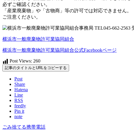
必ずご確認ください。
「産業廃棄物」や「古物商」等の許可では対応できません。
ご注意ください。
横浜市一般廃棄物許可業協同組合
横浜市一般廃棄物許可業協同組合公式Facebookページ
Post Views:
260
記事のタイトルとURLをコピーする
Post
Share
Hatena
Line
RSS
feedly
Pin it
note
ごみ
捨てる
携帯電話