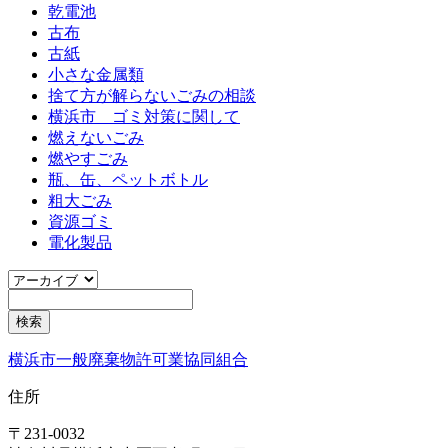
乾電池
古布
古紙
小さな金属類
捨て方が解らないごみの相談
横浜市 ゴミ対策に関して
燃えないごみ
燃やすごみ
瓶、缶、ペットボトル
粗大ごみ
資源ゴミ
電化製品
横浜市一般廃棄物許可業協同組合
住所
〒231-0032