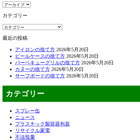
ア
ー
カテゴリー
カ
イ
カ
ブ
テ
最近の投稿
ゴ
リ
アイロンの捨て方
2026年5月20日
ー
ビールケースの捨て方
2026年5月20日
バーベキューグリルの捨て方
2026年5月20日
カヌーの捨て方
2026年5月20日
サーフボードの捨て方
2026年5月20日
カテゴリー
スプレー缶
ニュース
プラスチック製容器包装
リサイクル家電
不法投棄