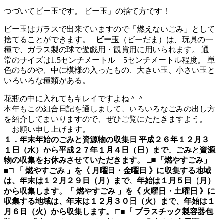
つづいてビー玉です。 ビー玉」の捨て方です！
ビー玉はガラスで出来ていますので「燃えないごみ」として
捨てることができます。
ビー玉
（ビーだま）は、玩具の一
種で、ガラス製の球で遊戯用・観賞用に用いられます。 通
常のサイズは1.5センチメートル – 5センチメートル程度。 単
色のものや、中に模様の入ったもの、大きい玉、小さい玉と
いろいろな種類がある。
花瓶の中に入れてもキレイですよね＾＾
本年もこの組合日記を通しまして、いろいろなごみの出し方
を紹介してまいりますので、ぜひご覧にたたきますよう。
お願い申し上げます。
１．年末年始のごみと資源物の収集日
平成２６年１２月３
１日（水）から平成２７年１月４日（日）まで、ごみと資源
物の収集をお休みさせていただきます。
□■
「燃やすごみ」
■□
「 燃やすごみ 」を
《 月曜日・金曜日 》
に
収集する地域
は、
年末
は
１２月２９日（月）
まで、
年始
は
１月５日（月）
から
収集します。「 燃やすごみ 」を
《 火曜日・土曜日
》に
収集する地域
は、
年末
は
１２月３０日（火）
まで、
年始
は
１
月６日（火）
から
収集します。
□■「 プラスチック製容器包