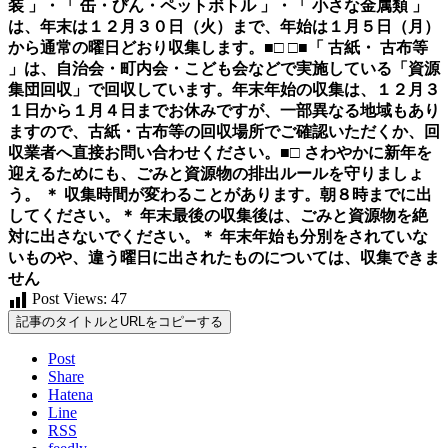
装 」・「 缶・びん・ペットボトル 」・「 小さな金属類 」
は、
年末は１２月３０日（火）まで、年始は１月５日（月）
から
通常の曜日どおり収集します。■□
□■「 古紙・ 古布等
」は、自治会・町内会・こども会などで実施している「資源
集団回収」で回収しています。年末年始の収集は、１２月３
１日から１月４日までお休みですが、一部異なる地域もあり
ますので、古紙・古布等の回収場所でご確認いただくか、回
収業者へ直接お問い合わせください。■□
さわやかに新年を
迎えるためにも、ごみと資源物の排出ルールを守りましょ
う。
＊ 収集時間が変わることがあります。
朝８時までに
出
してください。＊
年末最後の収集後は、ごみと資源物を絶
対に出さない
でください。＊ 年末年始も分別をされていな
いものや、違う曜日に出されたものについては、収集できま
せん
Post Views:
47
記事のタイトルとURLをコピーする
Post
Share
Hatena
Line
RSS