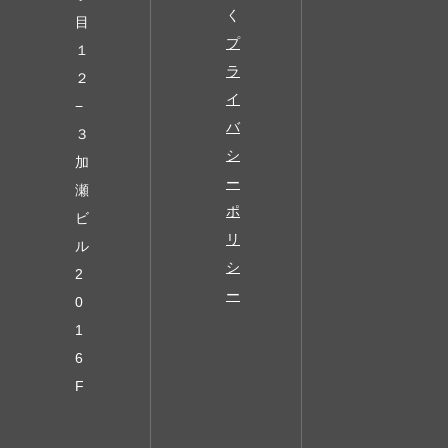
く
目
プ
１
ラ
２
イ
−
バ
３
シ
加
ー
瀬
ポ
ビ
リ
ル
シ
2
ー
0
1
6
F