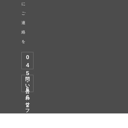
に
ご
連
絡
を
0
4
5
問
-
い
6
合
6
わ
せ
2
フ
-
ォ
2
トップページ
ー
個人向け
法人向け