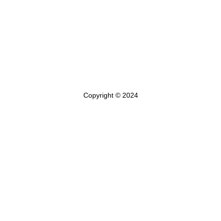
5
ム
6
組合ブログ
組合員専用
組合概要
3
FAQ
Copyright © 2024