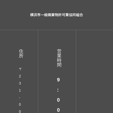
横浜市一般廃棄物許可業協同組合
住
営
所
業
時
間
〒
2
9
3
:
1
-
0
0
0
0