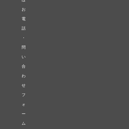
お
電
話
・
問
い
合
わ
せ
フ
ォ
ー
ム