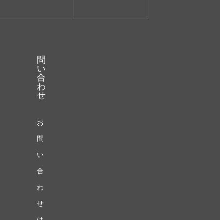
問
い
合
わ
せ
お
問
い
合
わ
せ
は