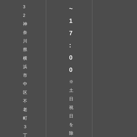
3
~
2
1
神
7
奈
川
:
県
0
横
浜
0
市
※
中
土
区
日
不
祝
老
日
町
を
３
除
丁