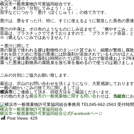
横浜市一般廃棄物許可業協同組合です。
さて、本日の『分別してみよう！』は、、、
習字などにつかう「墨汁（ぼくじゅう）」の捨て方です。
墨汁は、墨をすった汁。特に、すぐに使えるように製造した黒色の墨液
墨汁の中身は、ボロ布のようなものにしみ込ませて、「燃やすごみ」と
容器は、プラスチックでできておりますので、「プラスチック容器」と
※（燃えないごみではありません！）
＊墨汁に関して
墨の製造で使われる膠は動物性のタンパク質であり、細菌が繁殖し腐敗
それを防ぐために市販の墨液には防腐剤が添加されているものがほとん
墨液など液体墨の防腐剤は時間がたてば弱くなるので製造後およそ2年
腐った墨液は動物系の腐敗臭を放ち筆を傷めるので使うのは避けましょ
ごみの分別にご協力お願い致します。
最近は、沢山のお問い合わせを頂くようになり、大変感謝しております
一般の細かいごみの捨て方に関しましては、
横浜市
にご連絡して頂き、回収方法をご確認くださいませ。
その他の大きな
横浜市の一般廃棄物に関する問い合わせ
は、
当組合
にお
横浜市一般廃棄物許可業協同組合
横浜市一般廃棄物許可業協同組合公式Facebookページ
Post Views:
429