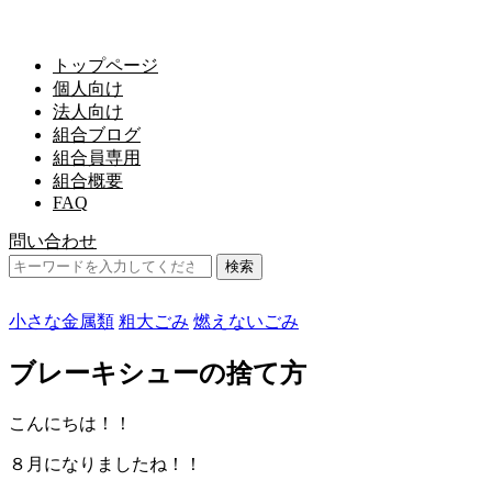
トップページ
個人向け
法人向け
組合ブログ
組合員専用
組合概要
FAQ
問い合わせ
小さな金属類
粗大ごみ
燃えないごみ
ブレーキシューの捨て方
こんにちは！！
８月になりましたね！！