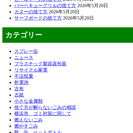
バーベキューグリルの捨て方
2026年5月20日
カヌーの捨て方
2026年5月20日
サーフボードの捨て方
2026年5月20日
カテゴリー
スプレー缶
ニュース
プラスチック製容器包装
リサイクル家電
不法投棄
乾電池
古布
古紙
小さな金属類
捨て方が解らないごみの相談
横浜市 ゴミ対策に関して
燃えないごみ
燃やすごみ
瓶、缶、ペットボトル