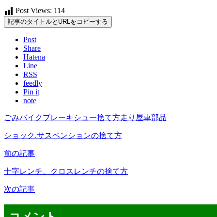
Post Views:
114
記事のタイトルとURLをコピーする
Post
Share
Hatena
Line
RSS
feedly
Pin it
note
ごみ
バイク
ブレーキシュー
捨て方
走り屋
車
部品
ショック.サスペンションの捨て方
前の記事
十字レンチ、クロスレンチの捨て方
次の記事
コメント