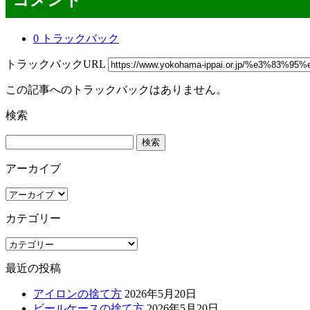
0 トラックバック
トラックバックURL
この記事へのトラックバックはありません。
検索
検
索:
アーカイブ
ア
ー
カテゴリー
カ
イ
カ
ブ
テ
最近の投稿
ゴ
リ
アイロンの捨て方
2026年5月20日
ー
ビールケースの捨て方
2026年5月20日