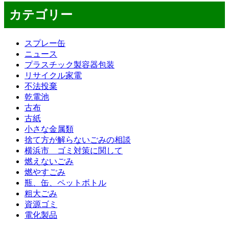
カテゴリー
スプレー缶
ニュース
プラスチック製容器包装
リサイクル家電
不法投棄
乾電池
古布
古紙
小さな金属類
捨て方が解らないごみの相談
横浜市 ゴミ対策に関して
燃えないごみ
燃やすごみ
瓶、缶、ペットボトル
粗大ごみ
資源ゴミ
電化製品