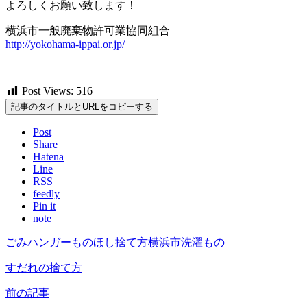
よろしくお願い致します！
横浜市一般廃棄物許可業協同組合
http://yokohama-ippai.or.jp/
Post Views:
516
記事のタイトルとURLをコピーする
Post
Share
Hatena
Line
RSS
feedly
Pin it
note
ごみ
ハンガー
ものほし
捨て方
横浜市
洗濯もの
すだれの捨て方
前の記事