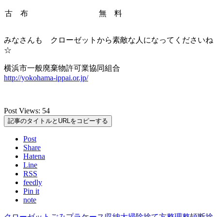
古 布
無 料
みなさんも クローゼットから素敵な人になってくださいね
☆
横浜市一般廃棄物許可業協同組合
http://yokohama-ippai.or.jp/
Post Views:
54
記事のタイトルとURLをコピーする
Post
Share
Hatena
Line
RSS
feedly
Pin it
note
クローゼット
ごみ
プラケース
収納
大掃除
捨て方
整理整頓
断捨