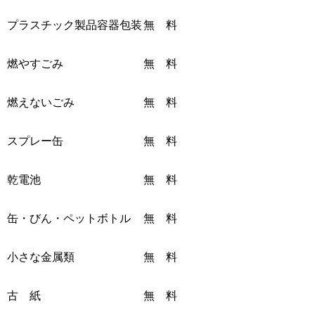
プラスチック製品容器包装
無 料
燃やすごみ
無 料
燃えないごみ
無 料
スプレー缶
無 料
乾電池
無 料
缶・びん・ペットボトル
無 料
小さな金属類
無 料
古 紙
無 料